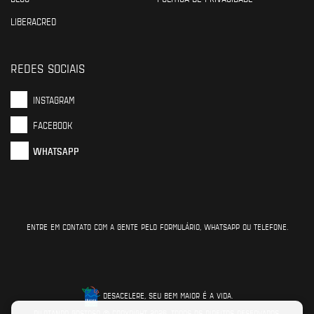
LIBERACRED
REDES SOCIAIS
INSTAGRAM
FACEBOOK
WHATSAPP
ENTRE EM CONTATO COM A GENTE PELO FORMULÁRIO, WHATSAPP OU TELEFONE.
DESACELERE, SEU BEM MAIOR É A VIDA.
PILOTANDO GOSTOSO © COPYRIGHT 2026. TODOS OS DIREITOS RESERVADOS.